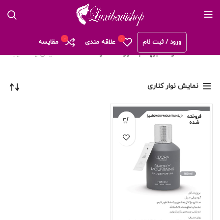
0
0
ورود / ثبت نام
علاقه مندی
مقايسه
خانه
محصولات برچسب خورده “عطر”
نمایش یک نتیجه
نمایش نوار کناری
فروخته
شده